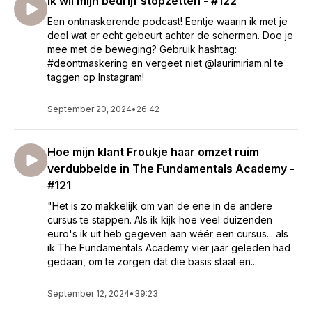
Ik wil mijn bedrijf stopzetten - #122
Binnen 18 maanden ging haar bedrijf sky-high, wat leidde tot
video's met meer dan 300.000 views op YouTube,
Een ontmaskerende podcast! Eentje waarin ik met je
publicaties op prestigieuze blogs zoals Junebug Weddings
deel wat er echt gebeurt achter de schermen. Doe je
en Hello May Magazine, en dat haar werk werd uitgezonden
mee met de beweging? Gebruik hashtag:
op nationale TV. Lauri is de hele wereld over gevlogen om
#deontmaskering en vergeet niet @laurimiriam.nl te
opdrachten vast te leggen en €10.000 hadden klanten met
taggen op Instagram!
alle liefde over voor haar werk.
September 20, 2024
•
26:42
Nadat ze in 2019 stil kwam te staan door een burn out,
transformeerde Lauri haar bedrijf tot iets dat niet alleen aan
de buitenkant succesvol is, maar dat ook aan de achterkant
Hoe mijn klant Froukje haar omzet ruim
stabiel en zeer voldoening gevend is voor haarzelf.
verdubbelde in The Fundamentals Academy -
Sindsdien heeft ze vele andere ondernemers mogen
#121
begeleiden om hetzelfde neer te zetten: een bedrijf vanuit
"Het is zo makkelijk om van de ene in de andere
échte waarde in plaats van geveinsd succes. Waar
cursus te stappen. Als ik kijk hoe veel duizenden
betalingen van €16.000 hand in hand gaan met echte
euro's ik uit heb gegeven aan wéér een cursus... als
verbinding én zinvol ondernemen.
ik The Fundamentals Academy vier jaar geleden had
gedaan, om te zorgen dat die basis staat en...
September 12, 2024
•
39:23