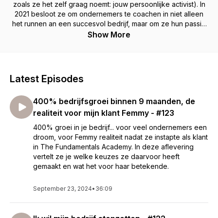
zoals ze het zelf graag noemt: jouw persoonlijke activist). In
2021 besloot ze om ondernemers te coachen in niet alleen
het runnen an een succesvol bedrijf, maar om ze hun passie
terug te laten ervaren, een fantastisch privé leven erop na te
Show More
houden, hun inkomen te verdubbelen én ook nog zingeving
te voelen in hun leven.
Haar podcast helpt je om écht voor je waarde te gaan staan,
Latest Episodes
deze te ervaren en het duidelijk naar je klanten te
communiceren. Je krijgt er een zelfverzekerdheid door die
400% bedrijfsgroei binnen 9 maanden, de
er niet altijd is in het dagelijkse leven van een bedrijf runnen.
Het helpt je realiseren dat je niet al je weekenden en
realiteit voor mijn klant Femmy - #123
avonden op hoeft te geven om het in bad doen van je
400% groei in je bedrijf... voor veel ondernemers een
kinderen, verjaardagen van vrienden, familie uitjes en
droom, voor Femmy realiteit nadat ze instapte als klant
festivals te missen. Het helpt je om een gezond bedrijf te
in The Fundamentals Academy. In deze aflevering
creëeren dat vóór je werkt. Zodat jij een florerend bedrijf
vertelt ze je welke keuzes ze daarvoor heeft
krijgt met klanten die van je houden - en vice versa.
gemaakt en wat het voor haar betekende.
Ondertussen zal je inkomen verhogen en, last but not least,
krijg jij weer vrije tijd terug om een fijn privé leven mee op te
bouwen. Want dat is waar het uiteindelijk om draait, toch?
September 23, 2024
•
36:09
In 2016 startte Lauri als creatief ondernemer (videograaf).